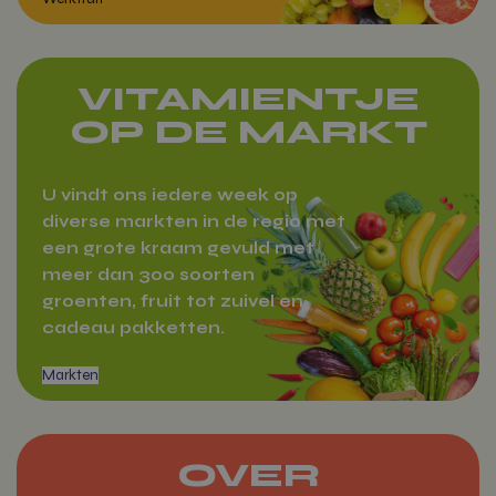
VITAMIENTJE
OP DE MARKT
U vindt ons iedere week op
diverse markten in de regio met
een grote kraam gevuld met
meer dan 300 soorten
groenten, fruit tot zuivel en
cadeau pakketten.
OVER