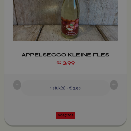
kan
gekozen
worden
op
de
productpagina
APPELSECCO KLEINE FLES
€
3,99
Voeg toe
-
+
1
stuk(s)
-
€ 3.99