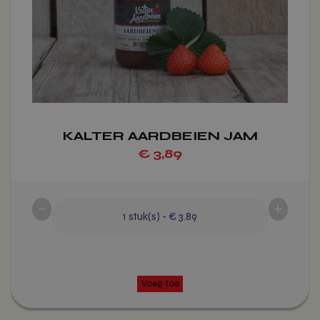
optie
kan
gekozen
worden
op
de
productpagina
KALTER AARDBEIEN JAM
€
3,89
-
+
1
stuk(s)
-
€ 3.89