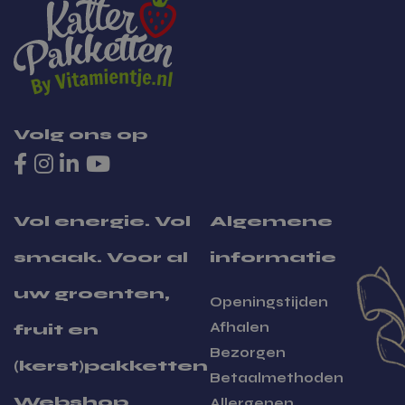
Volg ons op
Zakelijk bestellen
Vol energie. Vol
Algemene
smaak. Voor al
informatie
uw groenten,
Openingstijden
Afhalen
fruit en
Bezorgen
(kerst)pakketten
Betaalmethoden
Webshop
Allergenen