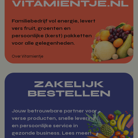
VITAMIENTJE.NL
Familiebedrijf vol energie, levert
vers fruit, groenten en
Voeg toe
persoonlijke (kerst) pakketten
voor alle gelegenheden.
ZAKELIJK
BESTELLEN
Jouw betrouwbare partner voor
verse producten, snelle levering
en persoonlijke service in
gezonde business. Lees meer!