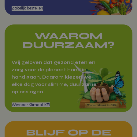
Werkfruit
WAAROM
DUURZAAM?
Wij geloven dat gezond eten en
zorg voor de planeet hand in
hand gaan. Daarom kiezen we
elke dag voor slimme, duurzame
oplossingen.
BLIJF OP DE
Markten