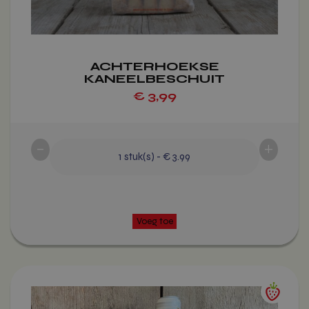
op
de
productpagina
ACHTERHOEKSE
KANEELBESCHUIT
€
3,99
-
+
1
stuk(s)
-
€ 3.99
Dit
product
heeft