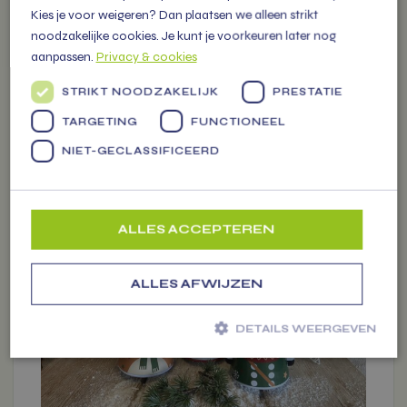
-
+
Kies je voor weigeren? Dan plaatsen we alleen strikt
1
stuk(s)
-
€ 3.99
noodzakelijke cookies. Je kunt je voorkeuren later nog
Voeg toe
aanpassen.
Privacy & cookies
STRIKT NOODZAKELIJK
PRESTATIE
TARGETING
FUNCTIONEEL
NIET-GECLASSIFICEERD
Dit
product
heeft
ALLES ACCEPTEREN
meerdere
variaties.
Deze
ALLES AFWIJZEN
optie
kan
DETAILS WEERGEVEN
gekozen
worden
Strikt noodzakelijk
Prestatie
Targeting
op