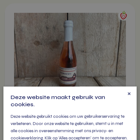
Dit
product
heeft
meerdere
variaties.
Deze
optie
kan
gekozen
worden
op
de
×
Deze website maakt gebruik van
productpagina
cookies.
RODE BESSEN SECCO KLEIN
Deze website gebruikt cookies om uw gebruikerservaring te
€
3,99
verbeteren. Door onze website te gebruiken, stemt u in met
alle cookies in overeenstemming met ons privacy- en
cookieverklaring. Klik op 'Alles accepteren' om te accepteren.