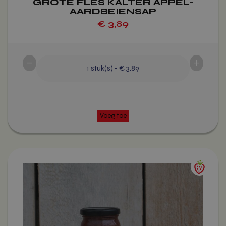
GROTE FLES KALTER APPEL-
AARDBEIENSAP
€
3,89
-
+
1
stuk(s)
-
€ 3.89
Dit
product
heeft
Voeg toe
meerdere
variaties.
Deze