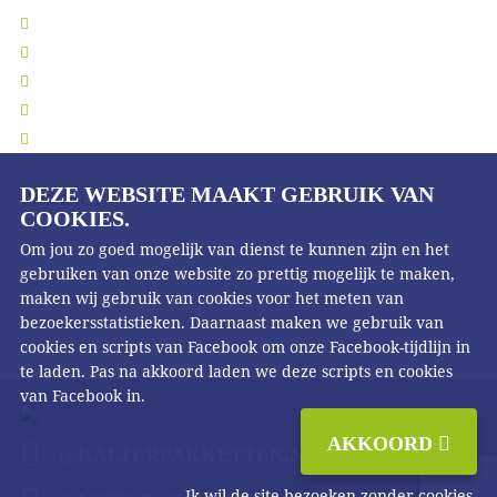
Kadopakket bezorgen
Leveringsinformatie
Ruilen en retourneren
Privacy verklaring
Algemene voorwaarden
DEZE WEBSITE MAAKT GEBRUIK VAN
CONTACT
COOKIES.
Kalter Pakketten
Om jou zo goed mogelijk van dienst te kunnen zijn en het
Tasveld 26
8271 RW
gebruiken van onze website zo prettig mogelijk te maken,
IJsselmuiden
maken wij gebruik van cookies voor het meten van
T
0683549543
bezoekersstatistieken. Daarnaast maken we gebruik van
cookies en scripts van Facebook om onze Facebook-tijdlijn in
te laden. Pas na akkoord laden we deze scripts en cookies
van Facebook in.
AKKOORD
@KALTERPAKKETTEN.NL
Ik wil de site bezoeken zonder cookies.