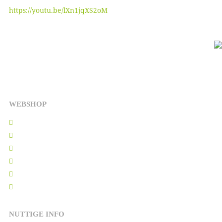
https://youtu.be/lXn1jqXS2oM
WEBSHOP
Kerstpakketten
Cadeaupakketten
Kalter producten
Borrelpakketten
Hart onder de riem
Relatiegeschenken
NUTTIGE INFO