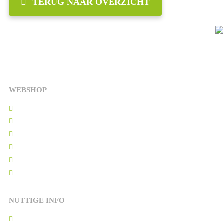
TERUG NAAR OVERZICHT
WEBSHOP
Kerstpakketten
Cadeaupakketten
Kalter producten
Borrelpakketten
Hart onder de riem
Relatiegeschenken
NUTTIGE INFO
Kadopakket bezorgen