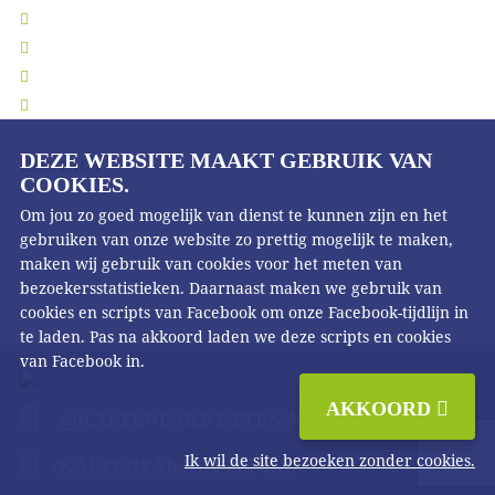
Leveringsinformatie
Ruilen en retourneren
Privacy verklaring
Algemene voorwaarden
DEZE WEBSITE MAAKT GEBRUIK VAN
CONTACT
COOKIES.
Kalter Pakketten
Om jou zo goed mogelijk van dienst te kunnen zijn en het
Tasveld 26
8271 RW
gebruiken van onze website zo prettig mogelijk te maken,
IJsselmuiden
maken wij gebruik van cookies voor het meten van
T
0683549543
bezoekersstatistieken. Daarnaast maken we gebruik van
cookies en scripts van Facebook om onze Facebook-tijdlijn in
te laden. Pas na akkoord laden we deze scripts en cookies
van Facebook in.
AKKOORD
@KALTERPAKKETTEN.NL
Ik wil de site bezoeken zonder cookies.
/KALTERPAKKETTEN.NL